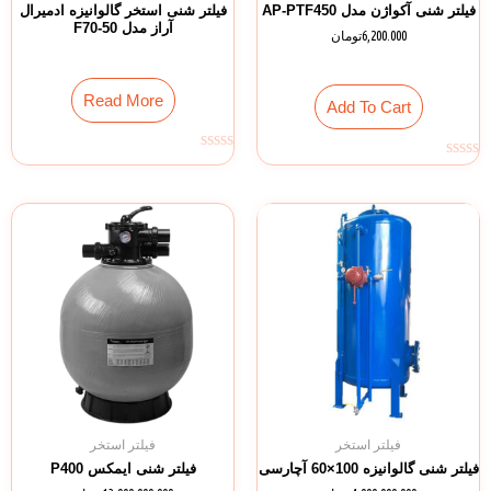
فیلتر شنی آکواژن مدل AP-PTF450
فیلتر شنی استخر گالوانیزه ادمیرال
آراز مدل F70-50
6,200.000
تومان
Read More
Add To Cart
Rated
Rated
0
0
out
out
of
of
5
5
فیلتر استخر
فیلتر استخر
فیلتر شنی گالوانیزه 100×60 آچارسی
فیلتر شنی ایمکس P400