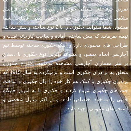
تمرین حرفه ای خستگی خود را از بین ببرید و باعث افزایش
سلامت جسمانی، گردش خون و شل شدن عضلات شما
میشود. شما میتوانید جکوزی را با 2 نوع ساخته و پیش ساخته
تهییه بفرمایید که پیش ساخته، آماده و ساخت کارخانه است و
طراحی های محدودی دارد و اینکه جکوزی ساخته توسط تیم
آچارسی انجام میشود و میتواند بهترین نوع جکوزی با دستان
پر هنر معماران آچارسی مشاهده فرمایید. اختراع جکوزی
متعلق به برادران جکوزی است و برمیگرده به سال 1915 که
برادران جکوزی با کمک هم کار خود را وان جکوزی و ساخت
جت های جکوزی شروع کردند و جکوزی تا به امروز جایگاه
خوبی را به خود اختصاص داده و در اکثر منازل شخصی و
استخر های عمومی وجود دارد .